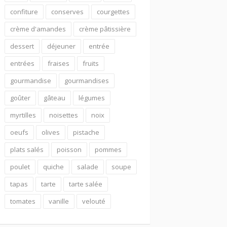
confiture
conserves
courgettes
crème d'amandes
crème pâtissière
dessert
déjeuner
entrée
entrées
fraises
fruits
gourmandise
gourmandises
goûter
gâteau
légumes
myrtilles
noisettes
noix
oeufs
olives
pistache
plats salés
poisson
pommes
poulet
quiche
salade
soupe
tapas
tarte
tarte salée
tomates
vanille
velouté