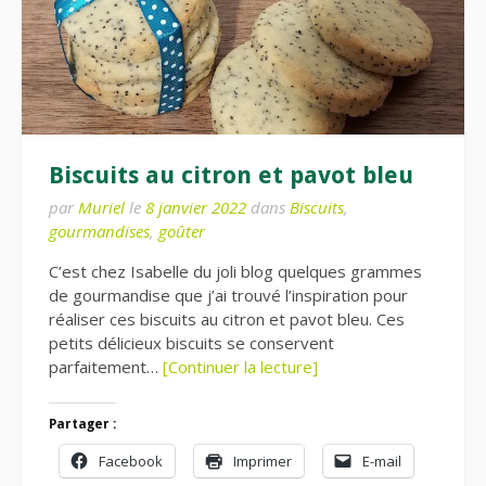
Biscuits au citron et pavot bleu
par
Muriel
le
8 janvier 2022
dans
Biscuits
,
gourmandises
,
goûter
C’est chez Isabelle du joli blog quelques grammes
de gourmandise que j’ai trouvé l’inspiration pour
réaliser ces biscuits au citron et pavot bleu. Ces
petits délicieux biscuits se conservent
parfaitement…
[Continuer la lecture]
Partager :
Facebook
Imprimer
E-mail