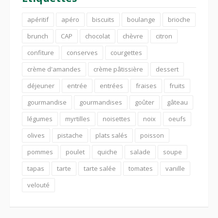
apéritif
apéro
biscuits
boulange
brioche
brunch
CAP
chocolat
chèvre
citron
confiture
conserves
courgettes
crème d'amandes
crème pâtissière
dessert
déjeuner
entrée
entrées
fraises
fruits
gourmandise
gourmandises
goûter
gâteau
légumes
myrtilles
noisettes
noix
oeufs
olives
pistache
plats salés
poisson
pommes
poulet
quiche
salade
soupe
tapas
tarte
tarte salée
tomates
vanille
velouté