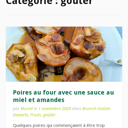
Catégorie :
goûter
Poires au four avec une sauce au
miel et amandes
par
Muriel
le
1 novembre 2024
dans
Brunch-Goûter
,
Desserts
,
Fruits
,
goûter
Quelques poires qui commençaient à être trop