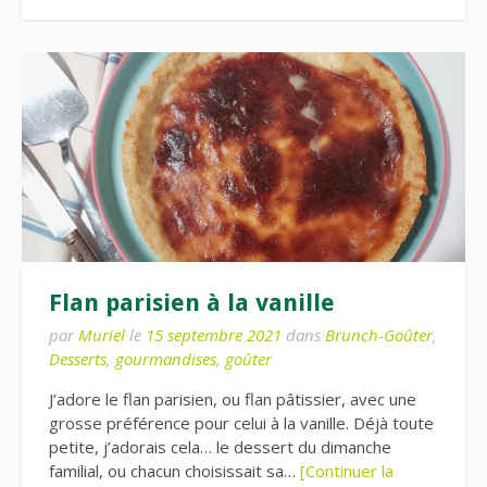
Flan parisien à la vanille
par
Muriel
le
15 septembre 2021
dans
Brunch-Goûter
,
Desserts
,
gourmandises
,
goûter
J’adore le flan parisien, ou flan pâtissier, avec une
grosse préférence pour celui à la vanille. Déjà toute
petite, j’adorais cela… le dessert du dimanche
familial, ou chacun choisissait sa…
[Continuer la