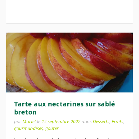
Tarte aux nectarines sur sablé
breton
par
Muriel
le
15 septembre 2022
dans
Desserts
,
Fruits
,
gourmandises
,
goûter