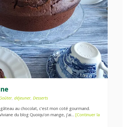
ane
Goûter
,
déjeuner
,
Desserts
e gâteau au chocolat, c’est mon coté gourmand.
 Viviane du blog Quoiqu’on mange, j’ai…
[Continuer la