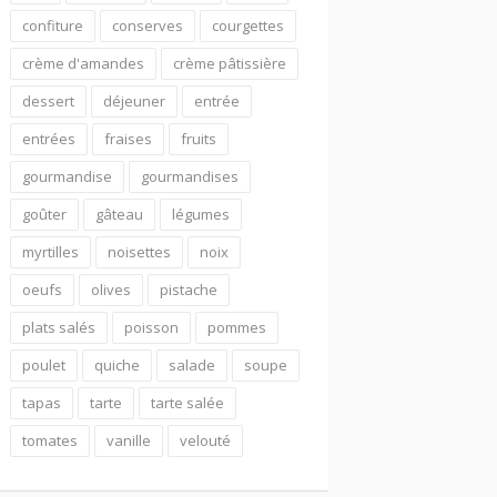
confiture
conserves
courgettes
crème d'amandes
crème pâtissière
dessert
déjeuner
entrée
entrées
fraises
fruits
gourmandise
gourmandises
goûter
gâteau
légumes
myrtilles
noisettes
noix
oeufs
olives
pistache
plats salés
poisson
pommes
poulet
quiche
salade
soupe
tapas
tarte
tarte salée
tomates
vanille
velouté