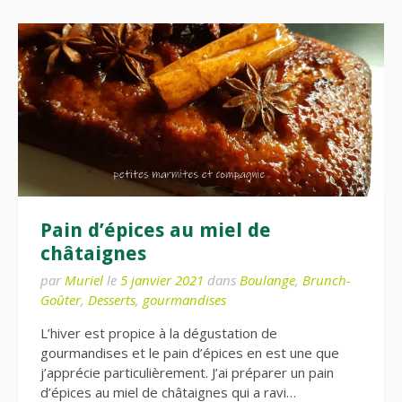
Pain d’épices au miel de
châtaignes
par
Muriel
le
5 janvier 2021
dans
Boulange
,
Brunch-
Goûter
,
Desserts
,
gourmandises
L’hiver est propice à la dégustation de
gourmandises et le pain d’épices en est une que
j’apprécie particulièrement. J’ai préparer un pain
d’épices au miel de châtaignes qui a ravi…