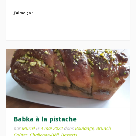
J’aime ça :
Babka à la pistache
par
Muriel
le
4 mai 2022
dans
Boulange
,
Brunch-
Goûter
,
Challenge-Défi
,
Desserts