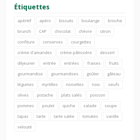
Étiquettes
apéritif
apéro
biscuits
boulange
brioche
brunch
CAP
chocolat
chèvre
citron
confiture
conserves
courgettes
crème d'amandes
crème pâtissière
dessert
déjeuner
entrée
entrées
fraises
fruits
gourmandise
gourmandises
goûter
gâteau
légumes
myrtilles
noisettes
noix
oeufs
olives
pistache
plats salés
poisson
pommes
poulet
quiche
salade
soupe
tapas
tarte
tarte salée
tomates
vanille
velouté