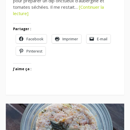
pour préparer un dip onctueux d’aubergine et
tomates séchées. Il me restait…
[Continuer la
lecture]
Partager :
Facebook
Imprimer
E-mail
Pinterest
J’aime ça :