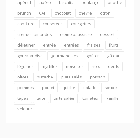
apéritif
apéro
biscuits
boulange
brioche
brunch
CAP
chocolat
chèvre
citron
confiture
conserves
courgettes
crème d'amandes
crème pâtissière
dessert
déjeuner
entrée
entrées
fraises
fruits
gourmandise
gourmandises
goûter
gâteau
légumes
myrtilles
noisettes
noix
oeufs
olives
pistache
plats salés
poisson
pommes
poulet
quiche
salade
soupe
tapas
tarte
tarte salée
tomates
vanille
velouté