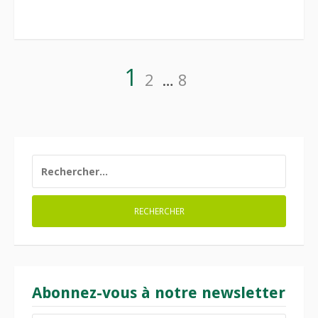
Pagination
Page
Page
Page
1
2
…
8
des
publications
RECHERCHER :
Abonnez-vous à notre newsletter