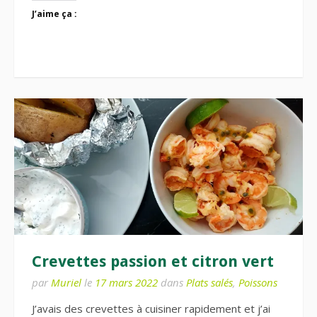
J’aime ça :
Crevettes passion et citron vert
par
Muriel
le
17 mars 2022
dans
Plats salés
,
Poissons
J’avais des crevettes à cuisiner rapidement et j’ai