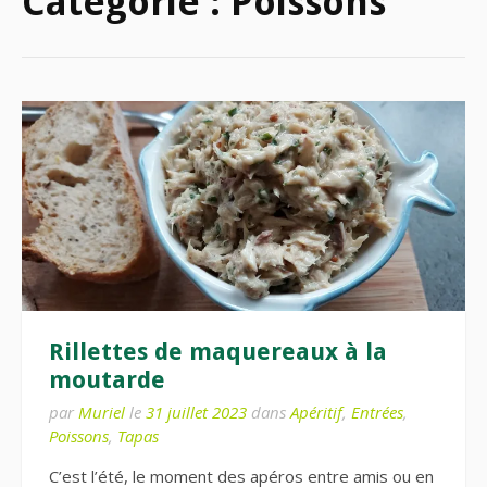
Catégorie :
Poissons
Rillettes de maquereaux à la
moutarde
par
Muriel
le
31 juillet 2023
dans
Apéritif
,
Entrées
,
Poissons
,
Tapas
C’est l’été, le moment des apéros entre amis ou en