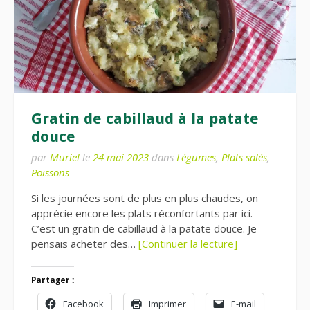
Gratin de cabillaud à la patate
douce
par
Muriel
le
24 mai 2023
dans
Légumes
,
Plats salés
,
Poissons
Si les journées sont de plus en plus chaudes, on
apprécie encore les plats réconfortants par ici.
C’est un gratin de cabillaud à la patate douce. Je
pensais acheter des…
[Continuer la lecture]
Partager :
Facebook
Imprimer
E-mail