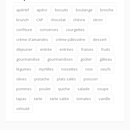
apéritif
apéro
biscuits
boulange
brioche
brunch
CAP
chocolat
chèvre
citron
confiture
conserves
courgettes
crème d'amandes
crème pâtissière
dessert
déjeuner
entrée
entrées
fraises
fruits
gourmandise
gourmandises
goûter
gâteau
légumes
myrtilles
noisettes
noix
oeufs
olives
pistache
plats salés
poisson
pommes
poulet
quiche
salade
soupe
tapas
tarte
tarte salée
tomates
vanille
velouté