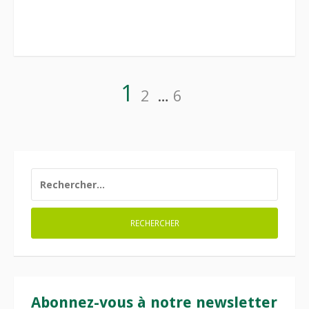
Pagination
Page
Page
Page
1
2
…
6
des
publications
RECHERCHER :
Abonnez-vous à notre newsletter