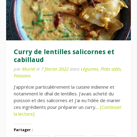
Curry de lentilles salicornes et
cabillaud
par
Muriel
le
7 février 2022
dans
Légumes
,
Plats salés
,
Poissons
J’apprécie particulièrement la cuisine indienne et
notamment le dhal de lentilles. J’avais acheté du
poisson et des salicornes et j’ai eu l’idée de marier
ces ingrédients pour préparer un curry…
[Continuer
la lecture]
Partager :