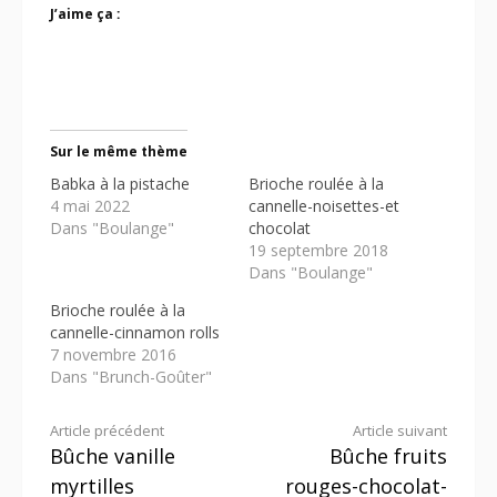
J’aime ça :
Sur le même thème
Babka à la pistache
Brioche roulée à la
4 mai 2022
cannelle-noisettes-et
Dans "Boulange"
chocolat
19 septembre 2018
Dans "Boulange"
Brioche roulée à la
cannelle-cinnamon rolls
7 novembre 2016
Dans "Brunch-Goûter"
Lire
Article précédent
Article suivant
Bûche vanille
Bûche fruits
la
myrtilles
rouges-chocolat-