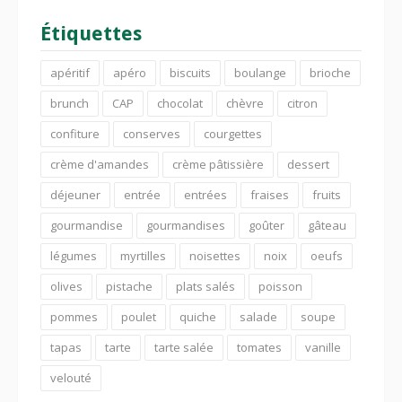
Étiquettes
apéritif
apéro
biscuits
boulange
brioche
brunch
CAP
chocolat
chèvre
citron
confiture
conserves
courgettes
crème d'amandes
crème pâtissière
dessert
déjeuner
entrée
entrées
fraises
fruits
gourmandise
gourmandises
goûter
gâteau
légumes
myrtilles
noisettes
noix
oeufs
olives
pistache
plats salés
poisson
pommes
poulet
quiche
salade
soupe
tapas
tarte
tarte salée
tomates
vanille
velouté