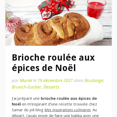
Brioche roulée aux
épices de Noël
par
Muriel
le
19 décembre 2021
dans
Boulange
,
Brunch-Goûter
,
Desserts
J’ai préparé une
brioche roulée aux épices de
Noël
en m’inspirant d’une recette trouvée chez
Samar du joli blog
Mes in
spira
tions culinaires
. Au
départ, j’avais envie de faire une babka avec une