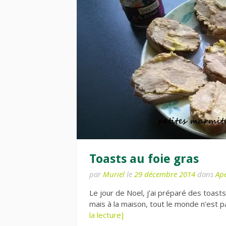
Toasts au foie gras
par
Muriel
le
29 décembre 2014
dans
Apé
Le jour de Noel, j’ai préparé des toasts
mais à la maison, tout le monde n’est 
la lecture]