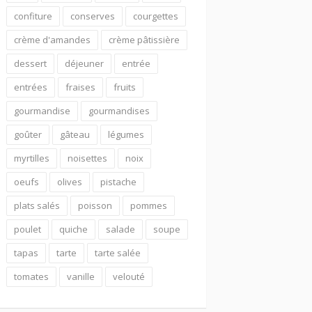
confiture
conserves
courgettes
crème d'amandes
crème pâtissière
dessert
déjeuner
entrée
entrées
fraises
fruits
gourmandise
gourmandises
goûter
gâteau
légumes
myrtilles
noisettes
noix
oeufs
olives
pistache
plats salés
poisson
pommes
poulet
quiche
salade
soupe
tapas
tarte
tarte salée
tomates
vanille
velouté