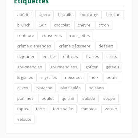
Étiquettes
apéritif
apéro
biscuits
boulange
brioche
brunch
CAP
chocolat
chèvre
citron
confiture
conserves
courgettes
crème d'amandes
crème pâtissière
dessert
déjeuner
entrée
entrées
fraises
fruits
gourmandise
gourmandises
goûter
gâteau
légumes
myrtilles
noisettes
noix
oeufs
olives
pistache
plats salés
poisson
pommes
poulet
quiche
salade
soupe
tapas
tarte
tarte salée
tomates
vanille
velouté