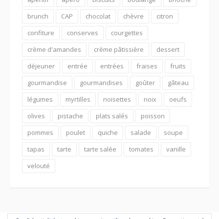
brunch
CAP
chocolat
chèvre
citron
confiture
conserves
courgettes
crème d'amandes
crème pâtissière
dessert
déjeuner
entrée
entrées
fraises
fruits
gourmandise
gourmandises
goûter
gâteau
légumes
myrtilles
noisettes
noix
oeufs
olives
pistache
plats salés
poisson
pommes
poulet
quiche
salade
soupe
tapas
tarte
tarte salée
tomates
vanille
velouté