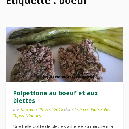
Étiquette :
boeuf
Polpettone au boeuf et aux
blettes
par
Muriel
le
29 avril 2016
dans
Entrées
,
Plats salés
,
Tapas
,
Viandes
Une belle botte de blettes achetée au marché m’a