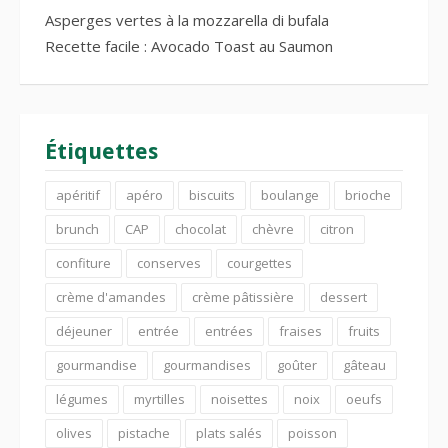
Asperges vertes à la mozzarella di bufala
Recette facile : Avocado Toast au Saumon
Étiquettes
apéritif
apéro
biscuits
boulange
brioche
brunch
CAP
chocolat
chèvre
citron
confiture
conserves
courgettes
crème d'amandes
crème pâtissière
dessert
déjeuner
entrée
entrées
fraises
fruits
gourmandise
gourmandises
goûter
gâteau
légumes
myrtilles
noisettes
noix
oeufs
olives
pistache
plats salés
poisson