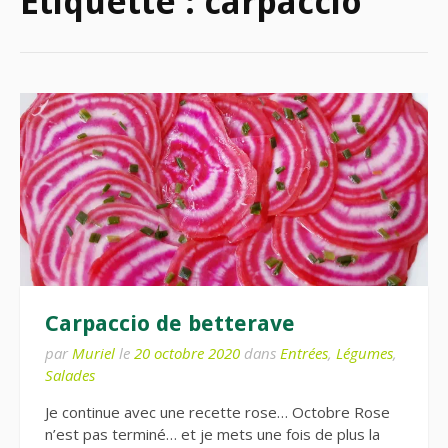
Étiquette :
carpaccio
Carpaccio de betterave
par
Muriel
le
20 octobre 2020
dans
Entrées
,
Légumes
,
Salades
Je continue avec une recette rose… Octobre Rose
n’est pas terminé… et je mets une fois de plus la