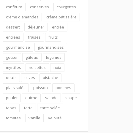
confiture
conserves
courgettes
crème d'amandes
crème pâtissière
dessert
déjeuner
entrée
entrées
fraises
fruits
gourmandise
gourmandises
goûter
gâteau
légumes
myrtilles
noisettes
noix
oeufs
olives
pistache
plats salés
poisson
pommes
poulet
quiche
salade
soupe
tapas
tarte
tarte salée
tomates
vanille
velouté