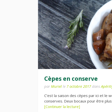
Cèpes en conserve
par
Muriel
le
7 octobre 2017
dans
Apériti
C’est la saison des cèpes par ici et le
conserves. Deux bocaux pour être plus 
[Continuer la lecture]