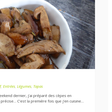
f
,
Entrées
,
Légumes
,
Tapas
 weekend dernier, j’ai préparé des cèpes en
précise… C’est la première fois que j’en cuisine…