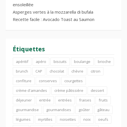
ensoleillée
Asperges vertes à la mozzarella di bufala
Recette facile : Avocado Toast au Saumon
Étiquettes
apéritif
apéro
biscuits
boulange
brioche
brunch
CAP
chocolat
chèvre
citron
confiture
conserves
courgettes
crème d'amandes
crème pâtissière
dessert
déjeuner
entrée
entrées
fraises
fruits
gourmandise
gourmandises
goûter
gâteau
légumes
myrtilles
noisettes
noix
oeufs