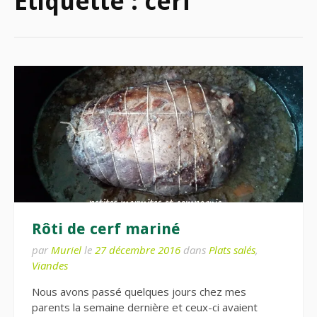
Étiquette :
cerf
Rôti de cerf mariné
par
Muriel
le
27 décembre 2016
dans
Plats salés
,
Viandes
Nous avons passé quelques jours chez mes
parents la semaine dernière et ceux-ci avaient