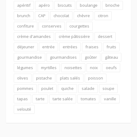
apéritif
apéro
biscuits
boulange
brioche
brunch
CAP
chocolat
chèvre
citron
confiture
conserves
courgettes
crème d'amandes
crème pâtissière
dessert
déjeuner
entrée
entrées
fraises
fruits
gourmandise
gourmandises
goûter
gâteau
légumes
myrtilles
noisettes
noix
oeufs
olives
pistache
plats salés
poisson
pommes
poulet
quiche
salade
soupe
tapas
tarte
tarte salée
tomates
vanille
velouté