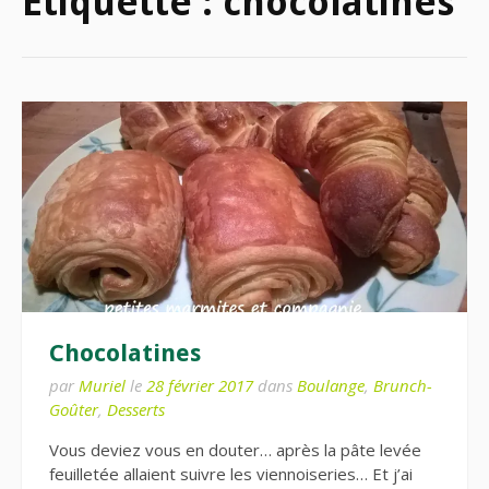
Étiquette :
chocolatines
Chocolatines
par
Muriel
le
28 février 2017
dans
Boulange
,
Brunch-
Goûter
,
Desserts
Vous deviez vous en douter… après la pâte levée
feuilletée allaient suivre les viennoiseries… Et j’ai