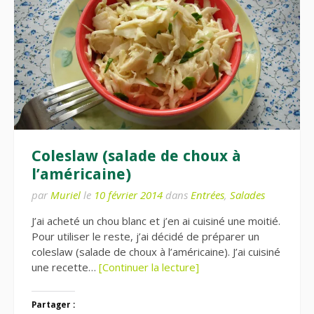
Coleslaw (salade de choux à
l’américaine)
par
Muriel
le
10 février 2014
dans
Entrées
,
Salades
J’ai acheté un chou blanc et j’en ai cuisiné une moitié.
Pour utiliser le reste, j’ai décidé de préparer un
coleslaw (salade de choux à l’américaine). J’ai cuisiné
une recette…
[Continuer la lecture]
Partager :