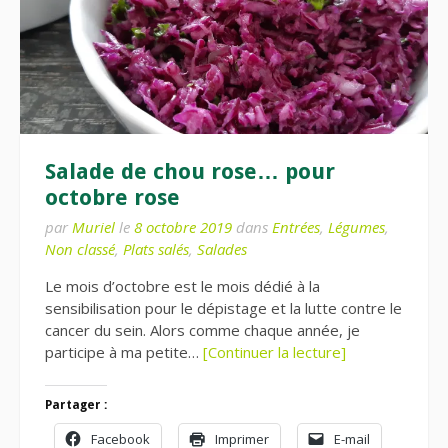
Salade de chou rose… pour
octobre rose
par
Muriel
le
8 octobre 2019
dans
Entrées
,
Légumes
,
Non classé
,
Plats salés
,
Salades
Le mois d’octobre est le mois dédié à la
sensibilisation pour le dépistage et la lutte contre le
cancer du sein. Alors comme chaque année, je
participe à ma petite…
[Continuer la lecture]
Partager :
Facebook
Imprimer
E-mail