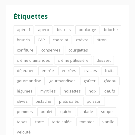
Étiquettes
apéritif
apéro
biscuits
boulange
brioche
brunch
CAP
chocolat
chèvre
citron
confiture
conserves
courgettes
crème d'amandes
crème pâtissière
dessert
déjeuner
entrée
entrées
fraises
fruits
gourmandise
gourmandises
goûter
gâteau
légumes
myrtilles
noisettes
noix
oeufs
olives
pistache
plats salés
poisson
pommes
poulet
quiche
salade
soupe
tapas
tarte
tarte salée
tomates
vanille
velouté