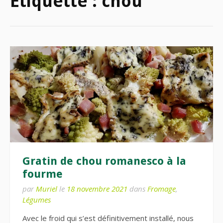
Étiquette :
chou
Gratin de chou romanesco à la
fourme
par
Muriel
le
18 novembre 2021
dans
Fromage
,
Légumes
Avec le froid qui s’est définitivement installé, nous