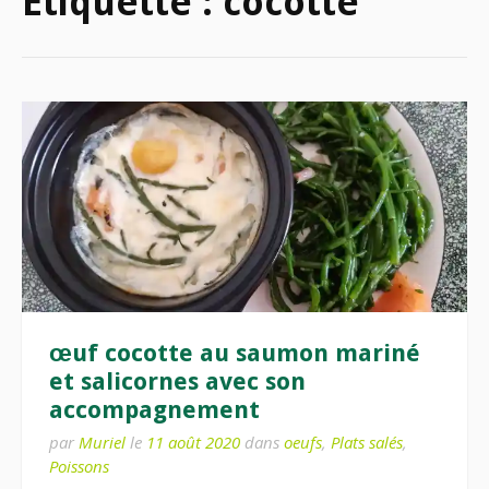
Étiquette :
cocotte
œuf cocotte au saumon mariné
et salicornes avec son
accompagnement
par
Muriel
le
11 août 2020
dans
oeufs
,
Plats salés
,
Poissons