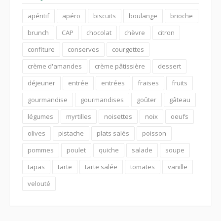
apéritif
apéro
biscuits
boulange
brioche
brunch
CAP
chocolat
chèvre
citron
confiture
conserves
courgettes
crème d'amandes
crème pâtissière
dessert
déjeuner
entrée
entrées
fraises
fruits
gourmandise
gourmandises
goûter
gâteau
légumes
myrtilles
noisettes
noix
oeufs
olives
pistache
plats salés
poisson
pommes
poulet
quiche
salade
soupe
tapas
tarte
tarte salée
tomates
vanille
velouté