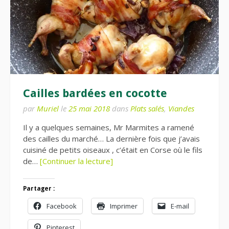
Cailles bardées en cocotte
par
Muriel
le
25 mai 2018
dans
Plats salés
,
Viandes
Il y a quelques semaines, Mr Marmites a ramené
des cailles du marché… La dernière fois que j’avais
cuisiné de petits oiseaux , c’était en Corse où le fils
de…
[Continuer la lecture]
Partager :
Facebook
Imprimer
E-mail
Pinterest