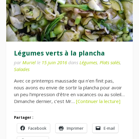
Légumes verts à la plancha
par
Muriel
le
15 juin 2016
dans
Légumes
,
Plats salés
,
Salades
Avec ce printemps maussade qui n’en finit pas,
nous avons eu envie de sortir la plancha pour avoir
un peu l’impression d’être en vacances ou au soleil…
Dimanche dernier, c’est Mr…
[Continuer la lecture]
Partager :
Facebook
Imprimer
E-mail