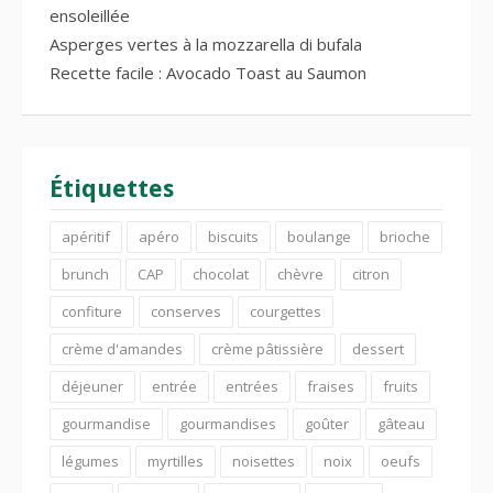
ensoleillée
Asperges vertes à la mozzarella di bufala
Recette facile : Avocado Toast au Saumon
Étiquettes
apéritif
apéro
biscuits
boulange
brioche
brunch
CAP
chocolat
chèvre
citron
confiture
conserves
courgettes
crème d'amandes
crème pâtissière
dessert
déjeuner
entrée
entrées
fraises
fruits
gourmandise
gourmandises
goûter
gâteau
légumes
myrtilles
noisettes
noix
oeufs