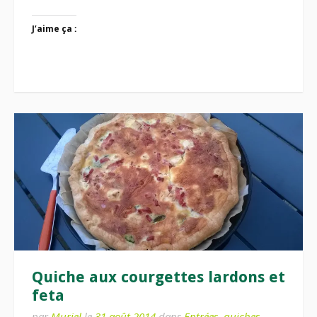
J’aime ça :
Quiche aux courgettes lardons et
feta
par
Muriel
le
31 août 2014
dans
Entrées
,
quiches-