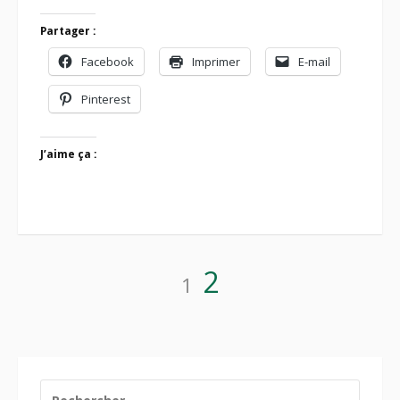
Partager :
Facebook
Imprimer
E-mail
Pinterest
J’aime ça :
Pagination
Page
Page
2
1
des
publications
RECHERCHER :