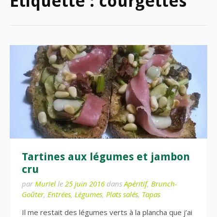
Étiquette :
courgettes
Tartines aux légumes et jambon
cru
par
Muriel
le
25 juin 2016
dans
Apéritif
,
Brunch-
Goûter
,
Entrées
,
Légumes
,
Plats salés
,
Tapas
Il me restait des légumes verts à la plancha que j’ai