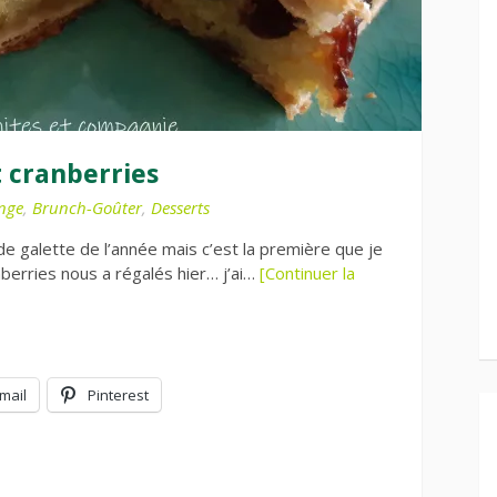
t cranberries
nge
,
Brunch-Goûter
,
Desserts
e galette de l’année mais c’est la première que je
anberries nous a régalés hier… j’ai…
[Continuer la
mail
Pinterest