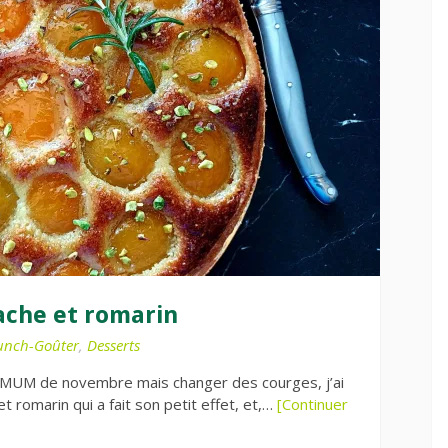
tache et romarin
unch-Goûter
,
Desserts
 CMUM de novembre mais changer des courges, j’ai
t romarin qui a fait son petit effet, et,…
[Continuer