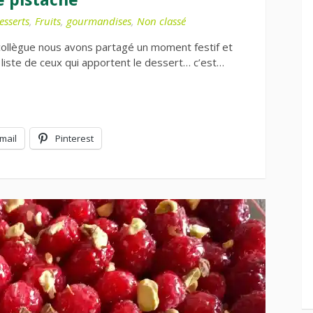
esserts
,
Fruits
,
gourmandises
,
Non classé
 collègue nous avons partagé un moment festif et
a liste de ceux qui apportent le dessert… c’est…
mail
Pinterest