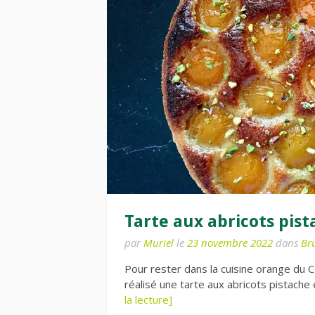
Tarte aux abricots pis
par
Muriel
le
23 novembre 2022
dans
Br
Pour rester dans la cuisine orange du
réalisé une tarte aux abricots pistache e
la lecture]