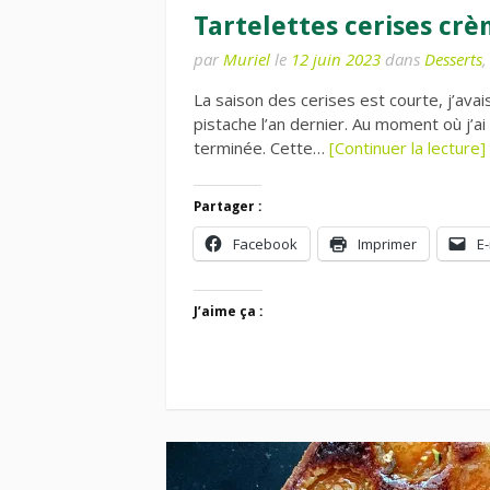
Tartelettes cerises cr
par
Muriel
le
12 juin 2023
dans
Desserts
La saison des cerises est courte, j’ava
pistache l’an dernier. Au moment où j’ai
terminée. Cette…
[Continuer la lecture]
Partager :
Facebook
Imprimer
E-
J’aime ça :