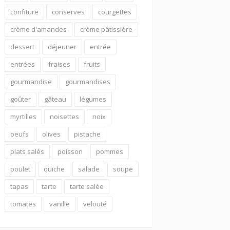
confiture
conserves
courgettes
crème d'amandes
crème pâtissière
dessert
déjeuner
entrée
entrées
fraises
fruits
gourmandise
gourmandises
goûter
gâteau
légumes
myrtilles
noisettes
noix
oeufs
olives
pistache
plats salés
poisson
pommes
poulet
quiche
salade
soupe
tapas
tarte
tarte salée
tomates
vanille
velouté