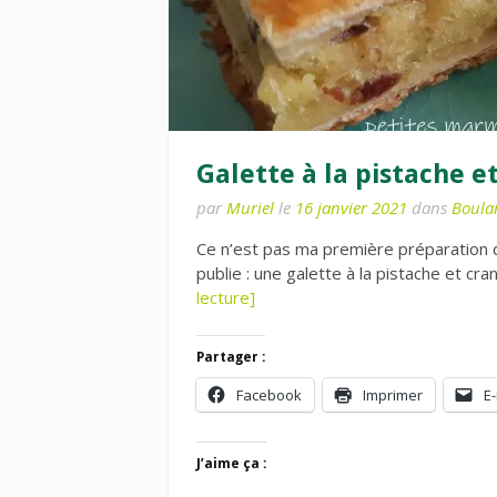
Galette à la pistache e
par
Muriel
le
16 janvier 2021
dans
Boula
Ce n’est pas ma première préparation d
publie : une galette à la pistache et cr
lecture]
Partager :
Facebook
Imprimer
E-
J’aime ça :