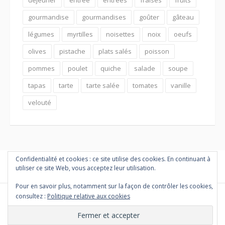
gourmandise
gourmandises
goûter
gâteau
légumes
myrtilles
noisettes
noix
oeufs
olives
pistache
plats salés
poisson
pommes
poulet
quiche
salade
soupe
tapas
tarte
tarte salée
tomates
vanille
velouté
Confidentialité et cookies : ce site utilise des cookies. En continuant à
utiliser ce site Web, vous acceptez leur utilisation.
Pour en savoir plus, notamment sur la façon de contrôler les cookies,
consultez :
Politique relative aux cookies
Copyright © 2026 PETITES MARMITES ET COMPAGNIE. Tous droits
réservés.
Thème Fooding par
FRT