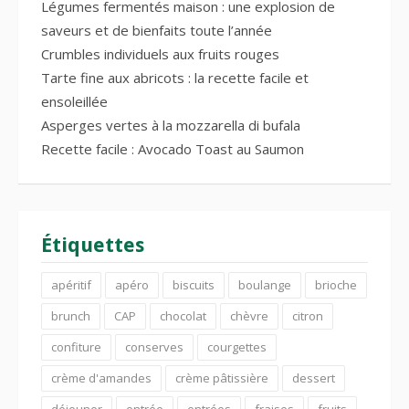
Légumes fermentés maison : une explosion de
saveurs et de bienfaits toute l’année
Crumbles individuels aux fruits rouges
Tarte fine aux abricots : la recette facile et
ensoleillée
Asperges vertes à la mozzarella di bufala
Recette facile : Avocado Toast au Saumon
Étiquettes
apéritif
apéro
biscuits
boulange
brioche
brunch
CAP
chocolat
chèvre
citron
confiture
conserves
courgettes
crème d'amandes
crème pâtissière
dessert
déjeuner
entrée
entrées
fraises
fruits