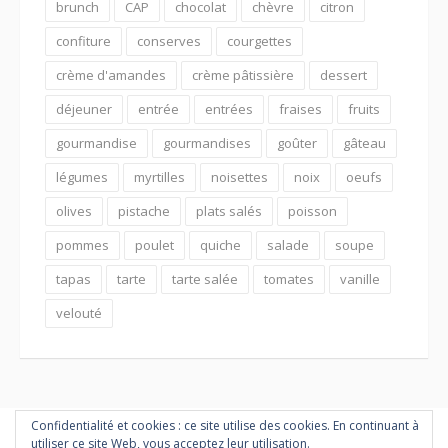
brunch
CAP
chocolat
chèvre
citron
confiture
conserves
courgettes
crème d'amandes
crème pâtissière
dessert
déjeuner
entrée
entrées
fraises
fruits
gourmandise
gourmandises
goûter
gâteau
légumes
myrtilles
noisettes
noix
oeufs
olives
pistache
plats salés
poisson
pommes
poulet
quiche
salade
soupe
tapas
tarte
tarte salée
tomates
vanille
velouté
Confidentialité et cookies : ce site utilise des cookies. En continuant à
utiliser ce site Web, vous acceptez leur utilisation.