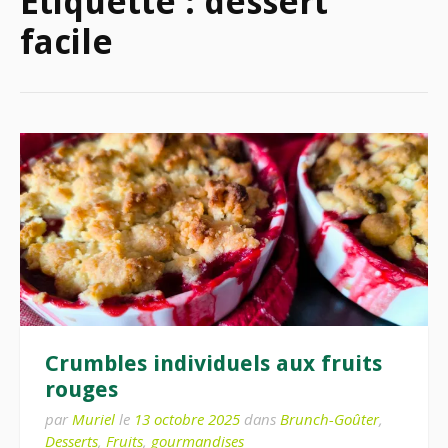
Étiquette :
dessert
facile
Crumbles individuels aux fruits
rouges
par
Muriel
le
13 octobre 2025
dans
Brunch-Goûter
,
Desserts
,
Fruits
,
gourmandises