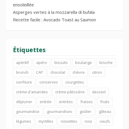
ensoleillée
Asperges vertes à la mozzarella di bufala
Recette facile : Avocado Toast au Saumon
Étiquettes
apéritif
apéro
biscuits
boulange
brioche
brunch
CAP
chocolat
chèvre
citron
confiture
conserves
courgettes
crème d'amandes
crème pâtissière
dessert
déjeuner
entrée
entrées
fraises
fruits
gourmandise
gourmandises
goûter
gâteau
légumes
myrtilles
noisettes
noix
oeufs