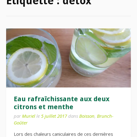
Étiquette :
detox
Eau rafraîchissante aux deux
citrons et menthe
par
Muriel
le
5 juillet 2017
dans
Boisson
,
Brunch-
Goûter
Lors des chaleurs caniculaires de ces dernières