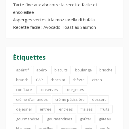
Tarte fine aux abricots : la recette facile et
ensoleillée
Asperges vertes à la mozzarella di bufala
Recette facile : Avocado Toast au Saumon
Étiquettes
apéritif
apéro
biscuits
boulange
brioche
brunch
CAP
chocolat
chèvre
citron
confiture
conserves
courgettes
crème d'amandes
crème pâtissière
dessert
déjeuner
entrée
entrées
fraises
fruits
gourmandise
gourmandises
goûter
gâteau
légumes
myrtilles
noisettes
noix
oeufs