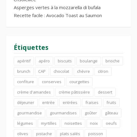
Asperges vertes à la mozzarella di bufala
Recette facile : Avocado Toast au Saumon
Étiquettes
apéritif
apéro
biscuits
boulange
brioche
brunch
CAP
chocolat
chèvre
citron
confiture
conserves
courgettes
crème d'amandes
crème pâtissière
dessert
déjeuner
entrée
entrées
fraises
fruits
gourmandise
gourmandises
goûter
gâteau
légumes
myrtilles
noisettes
noix
oeufs
olives
pistache
plats salés
poisson