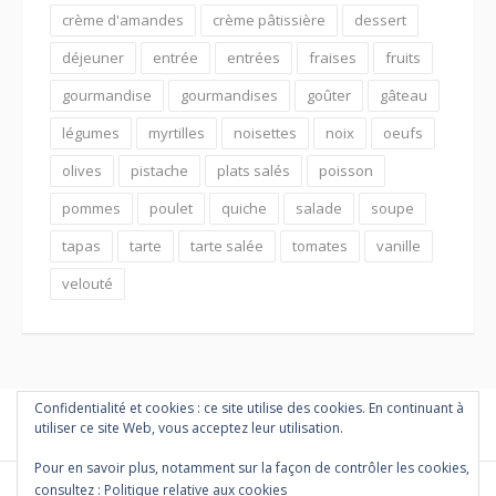
crème d'amandes
crème pâtissière
dessert
déjeuner
entrée
entrées
fraises
fruits
gourmandise
gourmandises
goûter
gâteau
légumes
myrtilles
noisettes
noix
oeufs
olives
pistache
plats salés
poisson
pommes
poulet
quiche
salade
soupe
tapas
tarte
tarte salée
tomates
vanille
velouté
Confidentialité et cookies : ce site utilise des cookies. En continuant à
utiliser ce site Web, vous acceptez leur utilisation.
Pour en savoir plus, notamment sur la façon de contrôler les cookies,
consultez :
Politique relative aux cookies