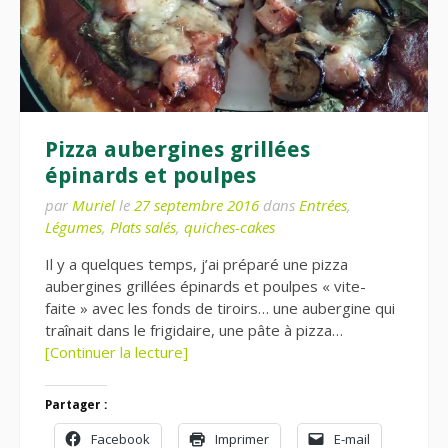
Pizza aubergines grillées
épinards et poulpes
par
Muriel
le
27 septembre 2016
dans
Entrées
,
Légumes
,
Plats salés
,
quiches-cakes
Il y a quelques temps, j’ai préparé une pizza
aubergines grillées épinards et poulpes « vite-
faite » avec les fonds de tiroirs… une aubergine qui
traînait dans le frigidaire, une pâte à pizza…
[Continuer la lecture]
Partager :
Facebook
Imprimer
E-mail