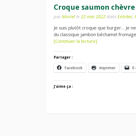
Croque saumon chèvre
par
Muriel
le
22 mai 2022
dans
Entrées
,
Je suis plutôt croque que burger… Je n
du classique jambon béchamel fromage,
[Continuer la lecture]
Partager :
Facebook
Imprimer
E-
J’aime ça :