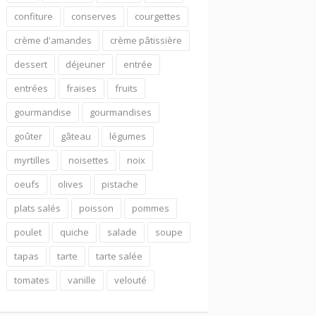
confiture
conserves
courgettes
crème d'amandes
crème pâtissière
dessert
déjeuner
entrée
entrées
fraises
fruits
gourmandise
gourmandises
goûter
gâteau
légumes
myrtilles
noisettes
noix
oeufs
olives
pistache
plats salés
poisson
pommes
poulet
quiche
salade
soupe
tapas
tarte
tarte salée
tomates
vanille
velouté