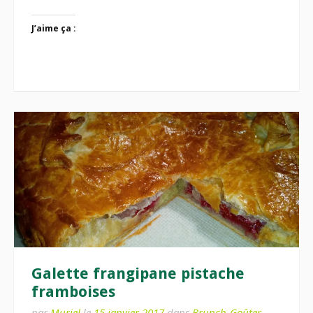
J’aime ça :
Galette frangipane pistache
framboises
par
Muriel
le
15 janvier 2017
dans
Brunch-Goûter
,