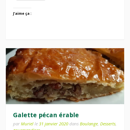
J’aime ça :
Galette pécan érable
par
Muriel
le
31 janvier 2020
dans
Boulange
,
Desserts
,