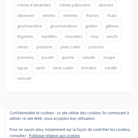
crème d'amandes
crème pâtissière
dessert
déjeuner
entrée
entrées
fraises
fruits
gourmandise
gourmandises
goûter
gâteau
légumes
myrtilles
noisettes
noix
oeufs
olives
pistache
plats salés
poisson
pommes
poulet
quiche
salade
soupe
tapas
tarte
tarte salée
tomates
vanille
velouté
Confidentialité et cookies : ce site utilise des cookies. En continuant à
utiliser ce site Web, vous acceptez leur utilisation.
Pour en savoir plus, notamment sur la façon de contrôler les cookies,
consultez :
Politique relative aux cookies