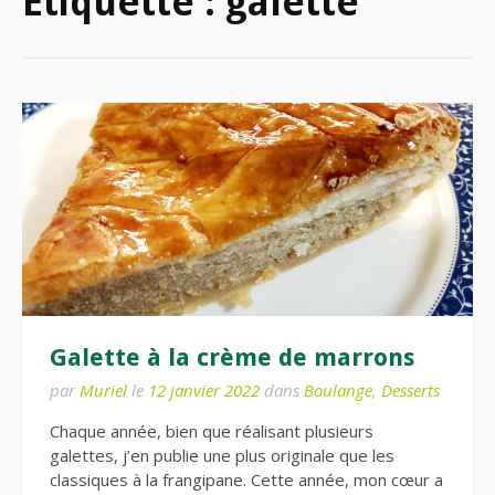
Étiquette :
galette
Galette à la crème de marrons
par
Muriel
le
12 janvier 2022
dans
Boulange
,
Desserts
Chaque année, bien que réalisant plusieurs
galettes, j’en publie une plus originale que les
classiques à la frangipane. Cette année, mon cœur a