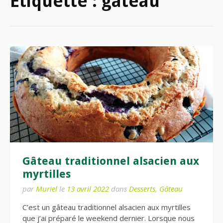
Étiquette :
gateau
Gâteau traditionnel alsacien aux
myrtilles
par
Muriel
le
13 avril 2022
dans
Desserts
,
Gâteau
C’est un gâteau traditionnel alsacien aux myrtilles
que j’ai préparé le weekend dernier. Lorsque nous