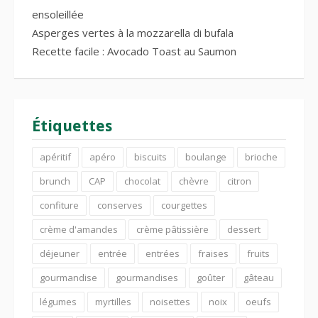
ensoleillée
Asperges vertes à la mozzarella di bufala
Recette facile : Avocado Toast au Saumon
Étiquettes
apéritif
apéro
biscuits
boulange
brioche
brunch
CAP
chocolat
chèvre
citron
confiture
conserves
courgettes
crème d'amandes
crème pâtissière
dessert
déjeuner
entrée
entrées
fraises
fruits
gourmandise
gourmandises
goûter
gâteau
légumes
myrtilles
noisettes
noix
oeufs