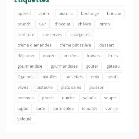
apéritif
apéro
biscuits
boulange
brioche
brunch
CAP
chocolat
chèvre
citron
confiture
conserves
courgettes
crème d'amandes
crème pâtissière
dessert
déjeuner
entrée
entrées
fraises
fruits
gourmandise
gourmandises
goûter
gâteau
légumes
myrtilles
noisettes
noix
oeufs
olives
pistache
plats salés
poisson
pommes
poulet
quiche
salade
soupe
tapas
tarte
tarte salée
tomates
vanille
velouté