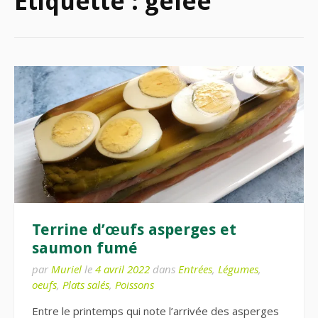
Étiquette :
gelée
Terrine d’œufs asperges et
saumon fumé
par
Muriel
le
4 avril 2022
dans
Entrées
,
Légumes
,
oeufs
,
Plats salés
,
Poissons
Entre le printemps qui note l’arrivée des asperges