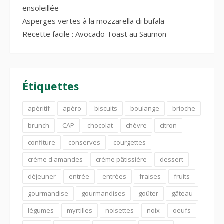
ensoleillée
Asperges vertes à la mozzarella di bufala
Recette facile : Avocado Toast au Saumon
Étiquettes
apéritif
apéro
biscuits
boulange
brioche
brunch
CAP
chocolat
chèvre
citron
confiture
conserves
courgettes
crème d'amandes
crème pâtissière
dessert
déjeuner
entrée
entrées
fraises
fruits
gourmandise
gourmandises
goûter
gâteau
légumes
myrtilles
noisettes
noix
oeufs