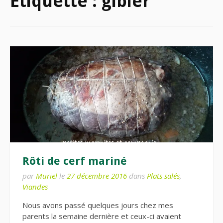
Étiquette :
gibier
Rôti de cerf mariné
par
Muriel
le
27 décembre 2016
dans
Plats salés
,
Viandes
Nous avons passé quelques jours chez mes
parents la semaine dernière et ceux-ci avaient