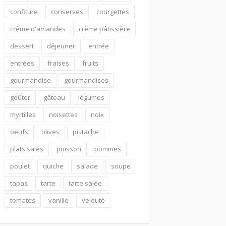
confiture
conserves
courgettes
crème d'amandes
crème pâtissière
dessert
déjeuner
entrée
entrées
fraises
fruits
gourmandise
gourmandises
goûter
gâteau
légumes
myrtilles
noisettes
noix
oeufs
olives
pistache
plats salés
poisson
pommes
poulet
quiche
salade
soupe
tapas
tarte
tarte salée
tomates
vanille
velouté