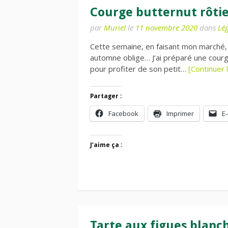
Courge butternut rôti
par
Muriel
le
11 novembre 2020
dans
Lé
Cette semaine, en faisant mon marché, 
automne oblige… J’ai préparé une courge
pour profiter de son petit…
[Continuer l
Partager :
Facebook
Imprimer
E-
J’aime ça :
Tarte aux figues blanc