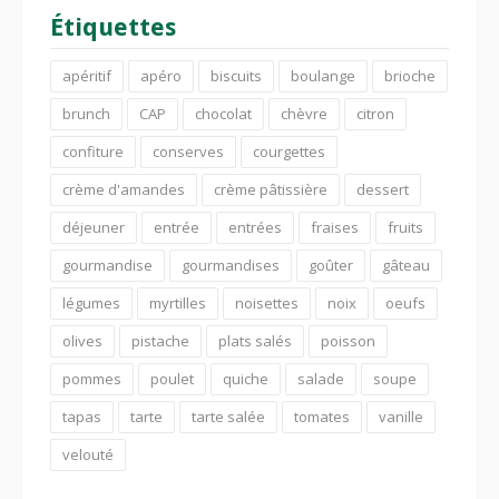
Étiquettes
apéritif
apéro
biscuits
boulange
brioche
brunch
CAP
chocolat
chèvre
citron
confiture
conserves
courgettes
crème d'amandes
crème pâtissière
dessert
déjeuner
entrée
entrées
fraises
fruits
gourmandise
gourmandises
goûter
gâteau
légumes
myrtilles
noisettes
noix
oeufs
olives
pistache
plats salés
poisson
pommes
poulet
quiche
salade
soupe
tapas
tarte
tarte salée
tomates
vanille
velouté