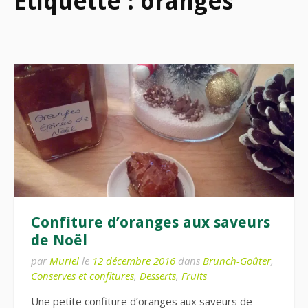
Étiquette :
oranges
Confiture d’oranges aux saveurs
de Noël
par
Muriel
le
12 décembre 2016
dans
Brunch-Goûter
,
Conserves et confitures
,
Desserts
,
Fruits
Une petite confiture d’oranges aux saveurs de