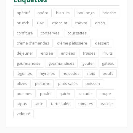
apéritif
apéro
biscuits
boulange
brioche
brunch
CAP
chocolat
chèvre
citron
confiture
conserves
courgettes
crème d'amandes
crème pâtissière
dessert
déjeuner
entrée
entrées
fraises
fruits
gourmandise
gourmandises
goûter
gâteau
légumes
myrtilles
noisettes
noix
oeufs
olives
pistache
plats salés
poisson
pommes
poulet
quiche
salade
soupe
tapas
tarte
tarte salée
tomates
vanille
velouté