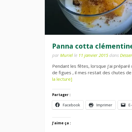
Panna cotta clémentine
par
Muriel
le
11 janvier 2015
dans
Desser
Pendant les fêtes, lorsque j’ai préparé
de figues , il mes restait des chutes d
la lecture]
Partager :
Facebook
Imprimer
E-
J’aime ça :