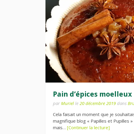
Pain d’épices moelleux
par
Muriel
le
20 décembre 2019
dans
Br
Cela faisait un moment que je souhaitai
magnifique blog « Papilles et Pupilles
mais…
[Continuer la lecture]