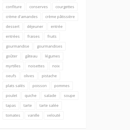
confiture
conserves
courgettes
crème d'amandes
crème pâtissière
dessert
déjeuner
entrée
entrées
fraises
fruits
gourmandise
gourmandises
goûter
gâteau
légumes
myrtilles
noisettes
noix
oeufs
olives
pistache
plats salés
poisson
pommes
poulet
quiche
salade
soupe
tapas
tarte
tarte salée
tomates
vanille
velouté