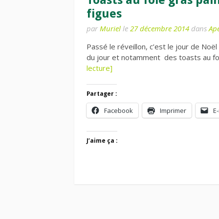
figues
par
Muriel
le
27 décembre 2014
dans
Apé
Passé le réveillon, c’est le jour de Noël
du jour et notamment des toasts au foi
lecture]
Partager :
Facebook
Imprimer
E-
J’aime ça :