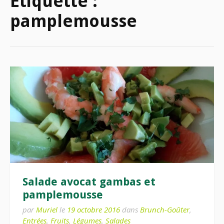
Étiquette :
pamplemousse
Salade avocat gambas et
pamplemousse
par
Muriel
le
19 octobre 2016
dans
Brunch-Goûter
,
Entrées
,
Fruits
,
Légumes
,
Salades