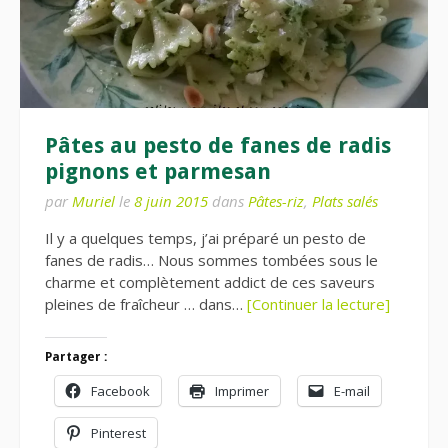
Pâtes au pesto de fanes de radis
pignons et parmesan
par
Muriel
le
8 juin 2015
dans
Pâtes-riz
,
Plats salés
Il y a quelques temps, j’ai préparé un pesto de
fanes de radis… Nous sommes tombées sous le
charme et complètement addict de ces saveurs
pleines de fraîcheur … dans…
[Continuer la lecture]
Partager :
Facebook
Imprimer
E-mail
Pinterest