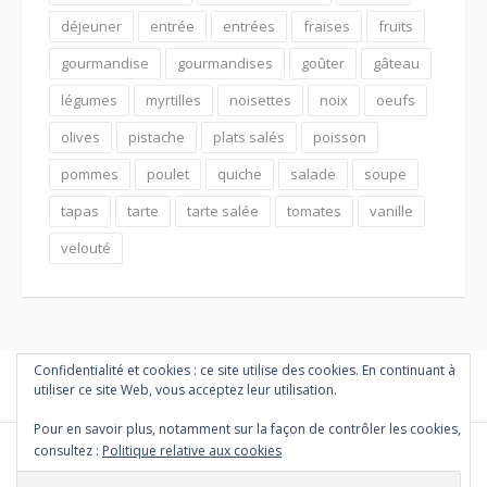
déjeuner
entrée
entrées
fraises
fruits
gourmandise
gourmandises
goûter
gâteau
légumes
myrtilles
noisettes
noix
oeufs
olives
pistache
plats salés
poisson
pommes
poulet
quiche
salade
soupe
tapas
tarte
tarte salée
tomates
vanille
velouté
Confidentialité et cookies : ce site utilise des cookies. En continuant à
utiliser ce site Web, vous acceptez leur utilisation.
Pour en savoir plus, notamment sur la façon de contrôler les cookies,
consultez :
Politique relative aux cookies
Copyright © 2026 PETITES MARMITES ET COMPAGNIE. Tous droits
réservés.