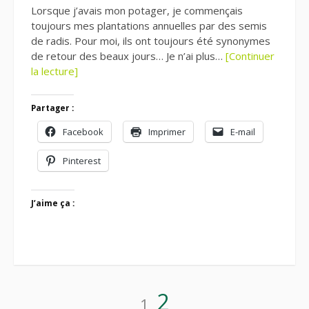
Lorsque j’avais mon potager, je commençais
toujours mes plantations annuelles par des semis
de radis. Pour moi, ils ont toujours été synonymes
de retour des beaux jours… Je n’ai plus…
[Continuer
la lecture]
Partager :
Facebook
Imprimer
E-mail
Pinterest
J’aime ça :
Pagination
Page
Page
2
1