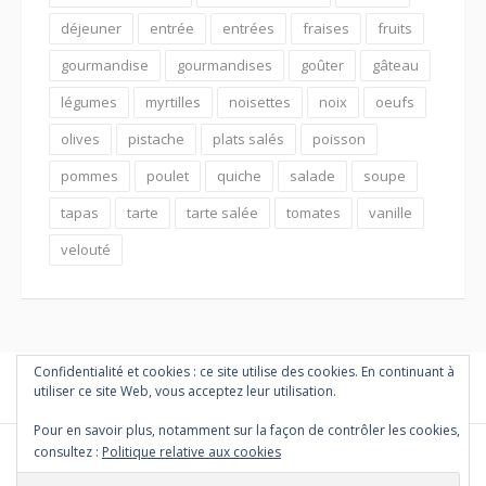
déjeuner
entrée
entrées
fraises
fruits
gourmandise
gourmandises
goûter
gâteau
légumes
myrtilles
noisettes
noix
oeufs
olives
pistache
plats salés
poisson
pommes
poulet
quiche
salade
soupe
tapas
tarte
tarte salée
tomates
vanille
velouté
Confidentialité et cookies : ce site utilise des cookies. En continuant à
utiliser ce site Web, vous acceptez leur utilisation.
Pour en savoir plus, notamment sur la façon de contrôler les cookies,
consultez :
Politique relative aux cookies
Copyright © 2026 PETITES MARMITES ET COMPAGNIE. Tous droits
réservés.