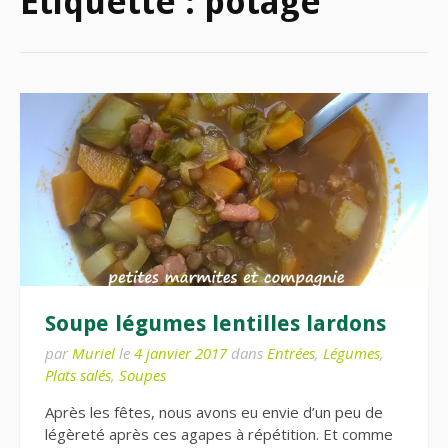
Étiquette :
potage
Soupe légumes lentilles lardons
par
Muriel
le
4 janvier 2017
dans
Entrées
,
Légumes
,
Plats salés
,
Soupes
Après les fêtes, nous avons eu envie d’un peu de
légèreté après ces agapes à répétition. Et comme