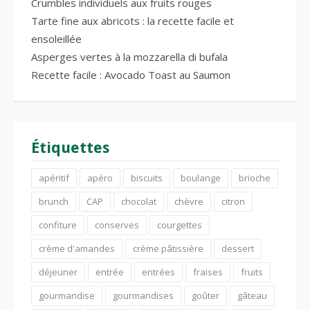
Crumbles individuels aux fruits rouges
Tarte fine aux abricots : la recette facile et
ensoleillée
Asperges vertes à la mozzarella di bufala
Recette facile : Avocado Toast au Saumon
Étiquettes
apéritif
apéro
biscuits
boulange
brioche
brunch
CAP
chocolat
chèvre
citron
confiture
conserves
courgettes
crème d'amandes
crème pâtissière
dessert
déjeuner
entrée
entrées
fraises
fruits
gourmandise
gourmandises
goûter
gâteau