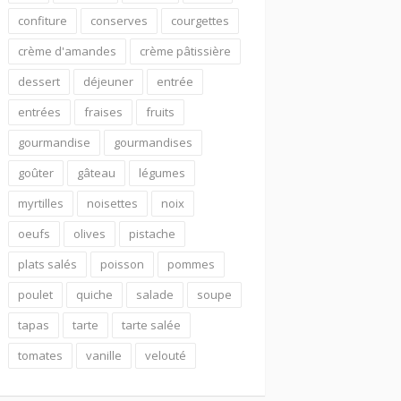
confiture
conserves
courgettes
crème d'amandes
crème pâtissière
dessert
déjeuner
entrée
entrées
fraises
fruits
gourmandise
gourmandises
goûter
gâteau
légumes
myrtilles
noisettes
noix
oeufs
olives
pistache
plats salés
poisson
pommes
poulet
quiche
salade
soupe
tapas
tarte
tarte salée
tomates
vanille
velouté