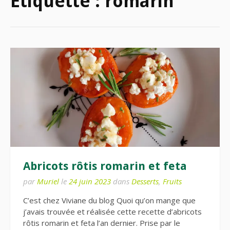
Étiquette :
romarin
Abricots rôtis romarin et feta
par
Muriel
le
24 juin 2023
dans
Desserts
,
Fruits
C’est chez Viviane du blog Quoi qu’on mange que
j’avais trouvée et réalisée cette recette d’abricots
rôtis romarin et feta l’an dernier. Prise par le