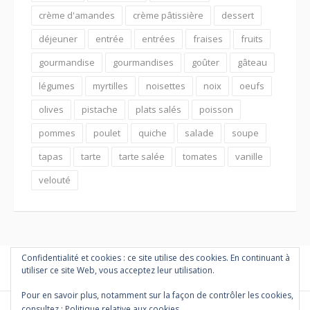
crème d'amandes
crème pâtissière
dessert
déjeuner
entrée
entrées
fraises
fruits
gourmandise
gourmandises
goûter
gâteau
légumes
myrtilles
noisettes
noix
oeufs
olives
pistache
plats salés
poisson
pommes
poulet
quiche
salade
soupe
tapas
tarte
tarte salée
tomates
vanille
velouté
Confidentialité et cookies : ce site utilise des cookies. En continuant à
utiliser ce site Web, vous acceptez leur utilisation.
Pour en savoir plus, notamment sur la façon de contrôler les cookies,
consultez :
Politique relative aux cookies