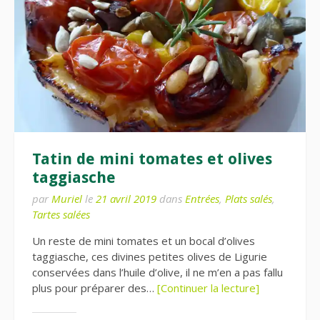
Tatin de mini tomates et olives
taggiasche
par
Muriel
le
21 avril 2019
dans
Entrées
,
Plats salés
,
Tartes salées
Un reste de mini tomates et un bocal d’olives
taggiasche, ces divines petites olives de Ligurie
conservées dans l’huile d’olive, il ne m’en a pas fallu
plus pour préparer des…
[Continuer la lecture]