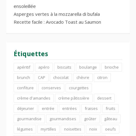
ensoleillée
Asperges vertes à la mozzarella di bufala
Recette facile : Avocado Toast au Saumon
Étiquettes
apéritif
apéro
biscuits
boulange
brioche
brunch
CAP
chocolat
chèvre
citron
confiture
conserves
courgettes
crème d'amandes
crème pâtissière
dessert
déjeuner
entrée
entrées
fraises
fruits
gourmandise
gourmandises
goûter
gâteau
légumes
myrtilles
noisettes
noix
oeufs