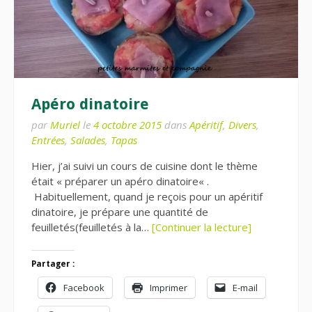
Apéro dinatoire
par
Muriel
le
4 octobre 2015
dans
Apéritif
,
Divers
,
Entrées
,
Salades
,
Tapas
Hier, j’ai suivi un cours de cuisine dont le thème
était « préparer un apéro dinatoire« .
Habituellement, quand je reçois pour un apéritif
dinatoire, je prépare une quantité de
feuilletés(feuilletés à la…
[Continuer la lecture]
Partager :
Facebook
Imprimer
E-mail