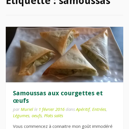
Étiquette :
samoussas
Samoussas aux courgettes et
œufs
par
Muriel
le
1 février 2016
dans
Apéritif
,
Entrées
,
Légumes
,
oeufs
,
Plats salés
Vous commencez à connaitre mon goût immodéré