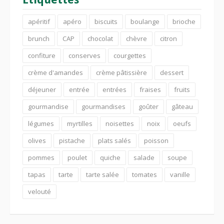
apéritif
apéro
biscuits
boulange
brioche
brunch
CAP
chocolat
chèvre
citron
confiture
conserves
courgettes
crème d'amandes
crème pâtissière
dessert
déjeuner
entrée
entrées
fraises
fruits
gourmandise
gourmandises
goûter
gâteau
légumes
myrtilles
noisettes
noix
oeufs
olives
pistache
plats salés
poisson
pommes
poulet
quiche
salade
soupe
tapas
tarte
tarte salée
tomates
vanille
velouté