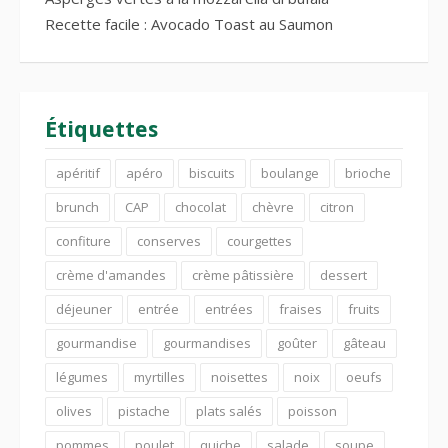
Recette facile : Avocado Toast au Saumon
Étiquettes
apéritif
apéro
biscuits
boulange
brioche
brunch
CAP
chocolat
chèvre
citron
confiture
conserves
courgettes
crème d'amandes
crème pâtissière
dessert
déjeuner
entrée
entrées
fraises
fruits
gourmandise
gourmandises
goûter
gâteau
légumes
myrtilles
noisettes
noix
oeufs
olives
pistache
plats salés
poisson
pommes
poulet
quiche
salade
soupe