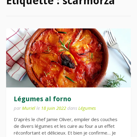
Étiquette :
scarmorza
Légumes al forno
par
Muriel
le
18 juin 2022
dans
Légumes
D’après le chef Jamie Oliver, empiler des couches
de divers légumes et les cuire au four a un effet
réconfortant et délicieux. Et bien je confirme… Je