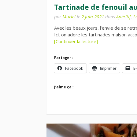
Tartinade de fenouil a
par
Muriel
le
2 juin 2021
dans
Apéritif
,
L
Avec les beaux jours, l’envie de se retr
Ici, on adore les tartinades maison acc
[Continuer la lecture]
Partager :
Facebook
Imprimer
E-
J’aime ça :