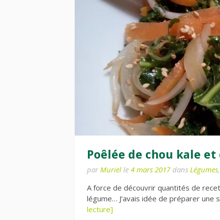
Poêlée de chou kale et
par
Muriel
le
4 mars 2017
dans
Légumes
A force de découvrir quantités de recet
légume… J’avais idée de préparer une sal
lecture]