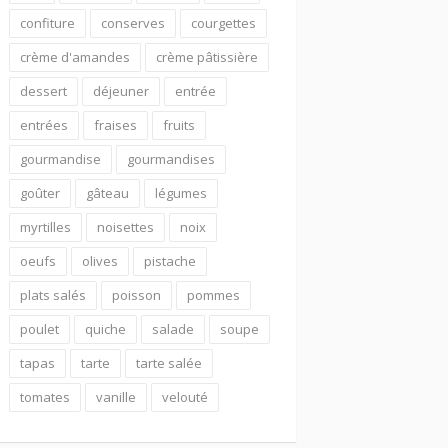
confiture
conserves
courgettes
crème d'amandes
crème pâtissière
dessert
déjeuner
entrée
entrées
fraises
fruits
gourmandise
gourmandises
goûter
gâteau
légumes
myrtilles
noisettes
noix
oeufs
olives
pistache
plats salés
poisson
pommes
poulet
quiche
salade
soupe
tapas
tarte
tarte salée
tomates
vanille
velouté