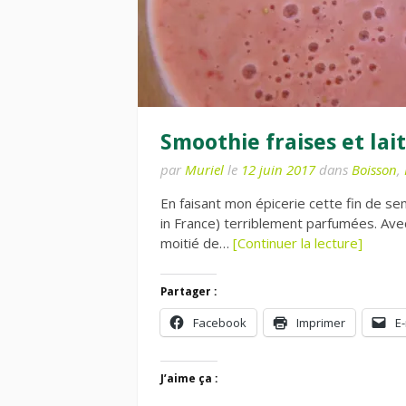
Smoothie fraises et lai
par
Muriel
le
12 juin 2017
dans
Boisson
,
En faisant mon épicerie cette fin de se
in France) terriblement parfumées. Avec la
moitié de…
[Continuer la lecture]
Partager :
Facebook
Imprimer
E-
J’aime ça :