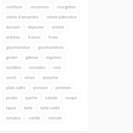
confiture
conserves
courgettes
crème d'amandes
crème pâtissière
dessert
déjeuner
entrée
entrées
fraises
fruits
gourmandise
gourmandises
goûter
gâteau
légumes
myrtilles
noisettes
noix
oeufs
olives
pistache
plats salés
poisson
pommes
poulet
quiche
salade
soupe
tapas
tarte
tarte salée
tomates
vanille
velouté