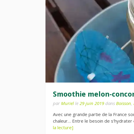
Smoothie melon-conco
par
Muriel
le
29 juin 2019
dans
Boisson
,
Avec une grande partie de la France sou
chaleur… Entre le besoin de s’hydrater 
la lecture]