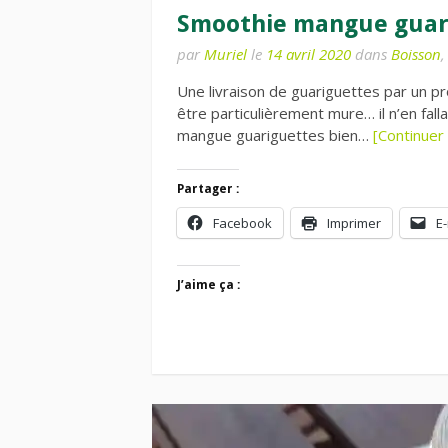
Smoothie mangue guar
par
Muriel
le
14 avril 2020
dans
Boisson
Une livraison de guariguettes par un p
être particulièrement mure… il n’en fall
mangue guariguettes bien…
[Continuer 
Partager :
Facebook
Imprimer
E-
J’aime ça :