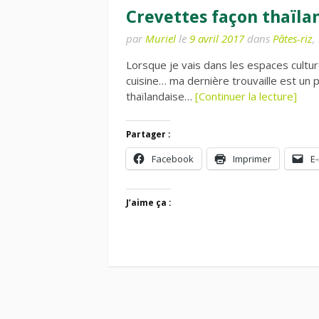
Crevettes façon thaïla
par
Muriel
le
9 avril 2017
dans
Pâtes-riz
,
Lorsque je vais dans les espaces cultur
cuisine… ma dernière trouvaille est un p
thaïlandaise…
[Continuer la lecture]
Partager :
Facebook
Imprimer
E-
J’aime ça :