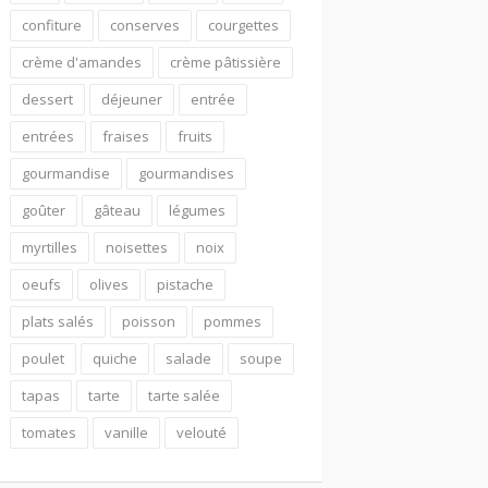
confiture
conserves
courgettes
crème d'amandes
crème pâtissière
dessert
déjeuner
entrée
entrées
fraises
fruits
gourmandise
gourmandises
goûter
gâteau
légumes
myrtilles
noisettes
noix
oeufs
olives
pistache
plats salés
poisson
pommes
poulet
quiche
salade
soupe
tapas
tarte
tarte salée
tomates
vanille
velouté