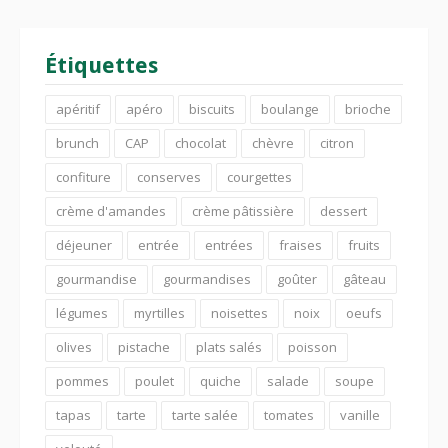
Étiquettes
apéritif
apéro
biscuits
boulange
brioche
brunch
CAP
chocolat
chèvre
citron
confiture
conserves
courgettes
crème d'amandes
crème pâtissière
dessert
déjeuner
entrée
entrées
fraises
fruits
gourmandise
gourmandises
goûter
gâteau
légumes
myrtilles
noisettes
noix
oeufs
olives
pistache
plats salés
poisson
pommes
poulet
quiche
salade
soupe
tapas
tarte
tarte salée
tomates
vanille