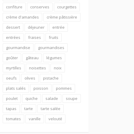
confiture
conserves
courgettes
crème d'amandes
crème pâtissière
dessert
déjeuner
entrée
entrées
fraises
fruits
gourmandise
gourmandises
goûter
gâteau
légumes
myrtilles
noisettes
noix
oeufs
olives
pistache
plats salés
poisson
pommes
poulet
quiche
salade
soupe
tapas
tarte
tarte salée
tomates
vanille
velouté