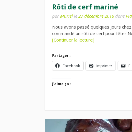
Rôti de cerf mariné
par
Muriel
le
27 décembre 2016
dans
Pla
Nous avons passé quelques jours chez 
commandé un rôti de cerf pour fêter Noë
[Continuer la lecture]
Partager :
Facebook
Imprimer
E-
J’aime ça :