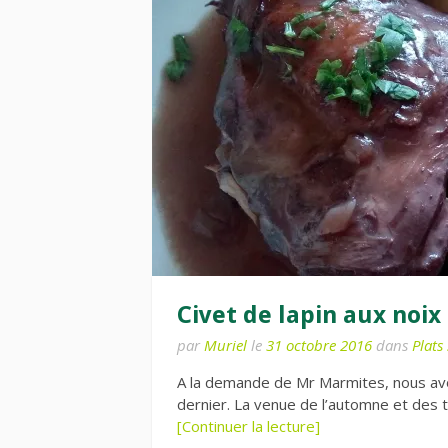
Civet de lapin aux noix
par
Muriel
le
31 octobre 2016
dans
Plats 
A la demande de Mr Marmites, nous avo
dernier. La venue de l’automne et des 
[Continuer la lecture]