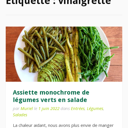
Étiquette :
vinaigrette
Assiette monochrome de
légumes verts en salade
par
Muriel
le
1 juin 2022
dans
Entrées
,
Légumes
,
Salades
La chaleur aidant, nous avons plus envie de manger