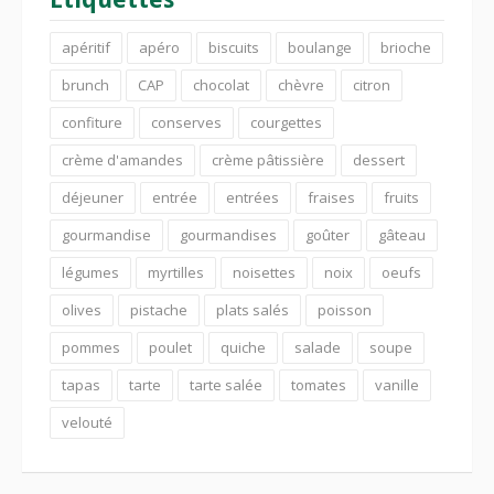
apéritif
apéro
biscuits
boulange
brioche
brunch
CAP
chocolat
chèvre
citron
confiture
conserves
courgettes
crème d'amandes
crème pâtissière
dessert
déjeuner
entrée
entrées
fraises
fruits
gourmandise
gourmandises
goûter
gâteau
légumes
myrtilles
noisettes
noix
oeufs
olives
pistache
plats salés
poisson
pommes
poulet
quiche
salade
soupe
tapas
tarte
tarte salée
tomates
vanille
velouté