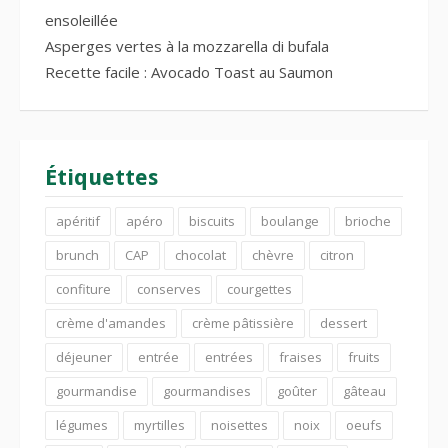
ensoleillée
Asperges vertes à la mozzarella di bufala
Recette facile : Avocado Toast au Saumon
Étiquettes
apéritif
apéro
biscuits
boulange
brioche
brunch
CAP
chocolat
chèvre
citron
confiture
conserves
courgettes
crème d'amandes
crème pâtissière
dessert
déjeuner
entrée
entrées
fraises
fruits
gourmandise
gourmandises
goûter
gâteau
légumes
myrtilles
noisettes
noix
oeufs