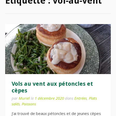
Étiquette :
vol-au-vent
Vols au vent aux pétoncles et
cèpes
par
Muriel
le
1 décembre 2020
dans
Entrées
,
Plats
salés
,
Poissons
J’ai trouvé de beaux pétoncles et de jeunes cèpes